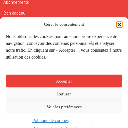
Abonnements
Bon cadeau
Conditions générales de vente
Gérer le consentement
Réductions de la Carte Côté Courrier
Nous utilisons des cookies pour améliorer votre expérience de
navigation, concevoir des contenus personnalisés et analyser
Application
notre trafic. En cliquant sur « Accepter », vous consentez à notre
utilisation des cookies.
Suivez-nous
Accepter
Refuser
Voir les préférences
Politique de cookies
Créé par
Onepixel
&
Wonderweb
&
EPIC