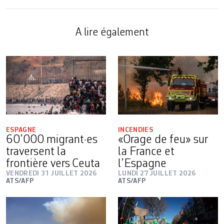
A lire également
ESPAGNE
INCENDIES
60’000 migrant·es
«Orage de feu» sur
traversent la
la France et
frontière vers Ceuta
l’Espagne
VENDREDI 31 JUILLET 2026
LUNDI 27 JUILLET 2026
ATS/AFP
ATS/AFP