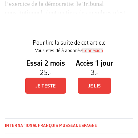
l’exercice de la démocratie: le Tribunal
constitutionnel, dont un tiers des membres n’est
plus renouvelé depuis 2019; le Défenseur des
droits (nommé «Défenseur du peuple» en
Espagne), bloqué depuis 2017; le Tribunal des
Pour lire la suite de cet article
comptes, sans activité depuis juillet; et le […]
Vous êtes déjà abonné?
Connexion
Essai 2 mois
Accès 1 jour
25.-
3.-
JE TESTE
JE LIS
INTERNATIONAL
FRANÇOIS MUSSEAU
ESPAGNE