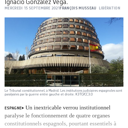
Ignacio González Vega.
MERCREDI 15 SEPTEMBRE 2021
FRANÇOIS MUSSEAU
LIBÉRATION
Le Tribunal constitutionnel, à Madrid. Les institutions judiciaires espagnoles sont
paralysées par la guerre entre gauche et droite. K3TO/CC3.0
Un inextricable verrou institutionnel
ESPAGNE
paralyse le fonctionnement de quatre organes
constitutionnels espagnols, pourtant essentiels à