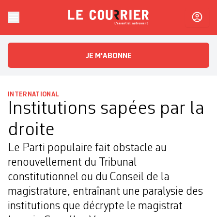
Skip to content
Le Courrier
L'essentiel, autrement
JE M'ABONNE
INTERNATIONAL
Institutions sapées par la
droite
Le Parti populaire fait obstacle au
renouvellement du Tribunal
constitutionnel ou du Conseil de la
magistrature, entraînant une paralysie des
institutions que décrypte le magistrat