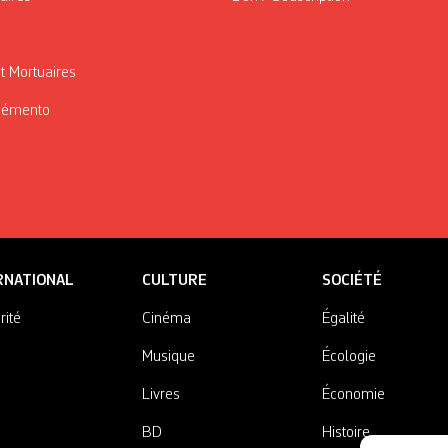
t Mortuaires
Mémento
RNATIONAL
CULTURE
SOCIÉTÉ
rité
Cinéma
Égalité
Musique
Écologie
Livres
Économie
BD
Histoire