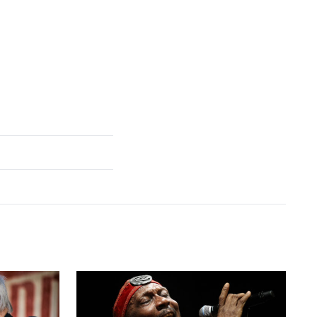
tillais Kassav' ici en concert en 2012. KEYSTONE