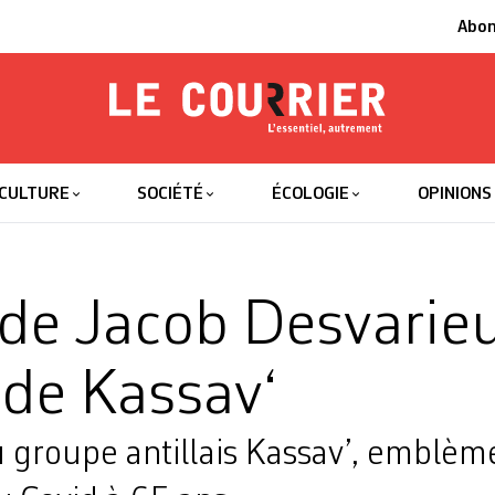
Abo
Le Courrier
L'essentiel
CULTURE
SOCIÉTÉ
ÉCOLOGIE
OPINIONS
de Jacob Desvarieu
 de Kassav‘
 groupe antillais Kassav’, emblèm