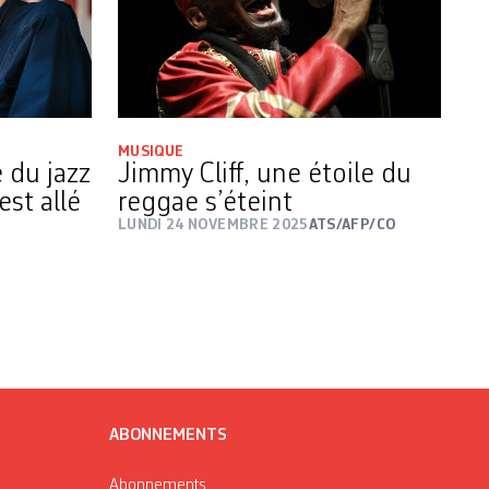
MUSIQUE
e du jazz
Jimmy Cliff, une étoile du
st allé
reggae s’éteint
P
LUNDI 24 NOVEMBRE 2025
ATS/AFP/CO
ABONNEMENTS
Abonnements