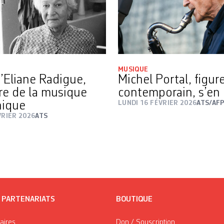
MUSIQUE
’Eliane Radigue,
Michel Portal, figur
re de la musique
contemporain, s’en e
nique
LUNDI 16 FÉVRIER 2026
ATS/AF
VRIER 2026
ATS
/ PARTENARIATS
BOUTIQUE
taires
Don / Souscription