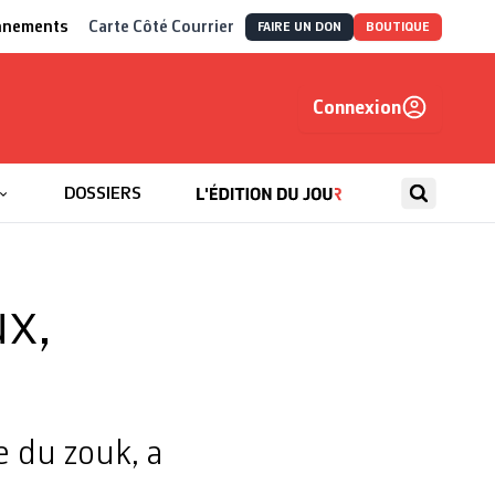
nnements
Carte Côté Courrier
FAIRE UN DON
BOUTIQUE
Connexion
, autrement
DOSSIERS
x,
e du zouk, a