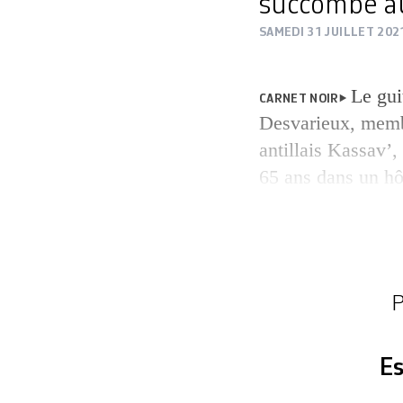
succombé au
SAMEDI 31 JUILLET 202
Le gui
CARNET NOIR
Desvarieux, memb
antillais Kassav’,
65 ans dans un hô
du Covid-19, ont 
avait été hospitali
fragile, il avait é
récemment indiqu
P
Es