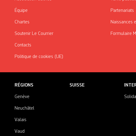
Équipe
Partenariats
Chartes
Naissances e
Soutenir Le Courrier
Formulaire 
Contacts
Politique de cookies (UE)
RÉGIONS
SUISSE
INTE
Genève
Solida
Neuchâtel
Valais
Vaud