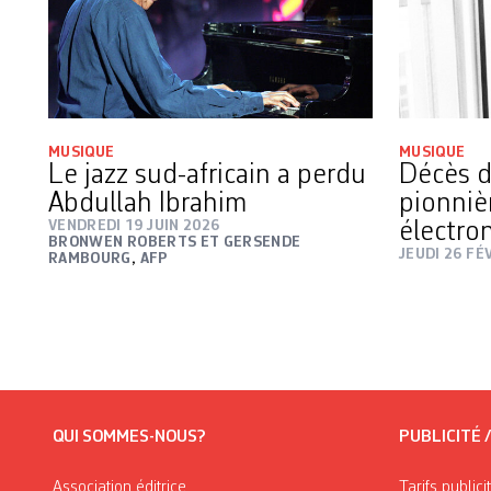
MUSIQUE
MUSIQUE
Le jazz sud-africain a perdu
Décès d
Abdullah Ibrahim
pionniè
VENDREDI 19 JUIN 2026
électro
BRONWEN ROBERTS ET GERSENDE
JEUDI 26 FÉ
RAMBOURG
,
AFP
QUI SOMMES-NOUS?
PUBLICITÉ 
Association éditrice
Tarifs publici