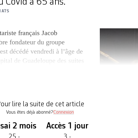
 Covid à 65 ans.
1
ATS
tariste français Jacob
re fondateur du groupe
 est décédé vendredi à l’âge de
pital de Guadeloupe des suites
annoncé les médias locaux. Il
sé le 12 juillet. De santé
té placé en coma artificiel, avait
é la production […]
our lire la suite de cet article
Vous êtes déjà abonné?
Connexion
sai 2 mois
Accès 1 jour
25.-
3.-