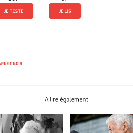
Le leader du groupe an
JE TESTE
JE LIS
ARNET NOIR
A lire également