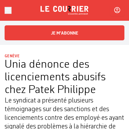
Skip to content
Le Courrier
L'essentiel, autrement
JE M'ABONNE
GENÈVE
Unia dénonce des
licenciements abusifs
chez Patek Philippe
Le syndicat a présenté plusieurs
témoignages sur des sanctions et des
licenciements contre des employé·es ayant
signalé des problèmes à la hiérarchie de