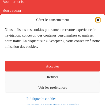
Abonnements
Bon cadeau
Conditions générales de vente
Gérer le consentement
Réductions de la Carte Côté Courrier
Nous utilisons des cookies pour améliorer votre expérience de
navigation, concevoir des contenus personnalisés et analyser
Application
notre trafic. En cliquant sur « Accepter », vous consentez à notre
utilisation des cookies.
Suivez-nous
Accepter
Refuser
Voir les préférences
Politique de cookies
Créé par
Onepixel
&
Wonderweb
&
EPIC