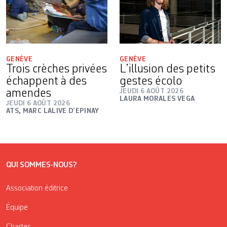
GENÈVE
GENÈVE
Trois crèches privées
L’illusion des petits
échappent à des
gestes écolo
amendes
JEUDI 6 AOÛT 2026
LAURA MORALES VEGA
JEUDI 6 AOÛT 2026
ATS
,
MARC LALIVE D’EPINAY
QUI SOMMES-NOUS?
Association éditrice
Équipe
Chartes