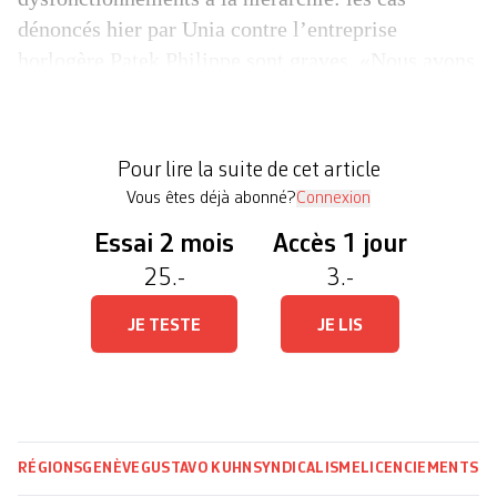
dénoncés hier par Unia contre l’entreprise
horlogère Patek Philippe sont graves. «Nous avons
d’abord été alertés sur un cas individuel, mais
nous avons ensuite constaté que d’autres collègues
subissaient la même chose. Il y a un problème
Pour lire la suite de cet article
général […]
Vous êtes déjà abonné?
Connexion
Essai 2 mois
Accès 1 jour
25.-
3.-
JE TESTE
JE LIS
RÉGIONS
GENÈVE
GUSTAVO KUHN
SYNDICALISME
LICENCIEMENTS