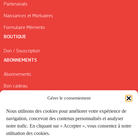
Partenariats
Naissances et Mortuaires
Formulaire Mémento
BOUTIQUE
Don / Souscription
ABONNEMENTS
Abonnements
Bon cadeau
Conditions générales de vente
Gérer le consentement
Réductions de la Carte Côté Courrier
Nous utilisons des cookies pour améliorer votre expérience de
navigation, concevoir des contenus personnalisés et analyser
Application
notre trafic. En cliquant sur « Accepter », vous consentez à notre
utilisation des cookies.