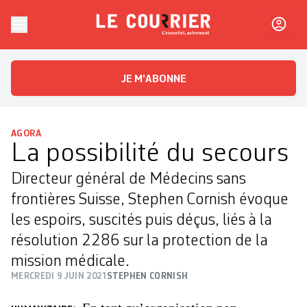
Skip to content
Le Courrier
L'essentiel, autrement
JE M'ABONNE
AGORA
La possibilité du secours
Directeur général de Médecins sans
frontières Suisse, Stephen Cornish évoque
les espoirs, suscités puis déçus, liés à la
résolution 2286 sur la protection de la
mission médicale.
MERCREDI 9 JUIN 2021
STEPHEN CORNISH