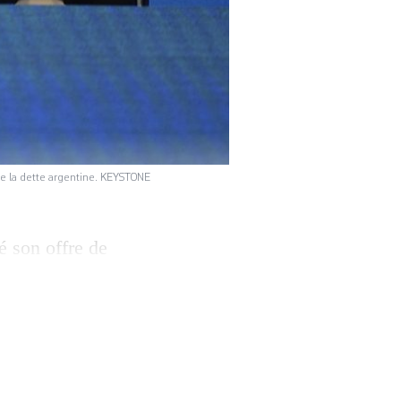
de la dette argentine. KEYSTONE
é son offre de
jeu: 66 milliards
s principaux
 réduit d’au moins