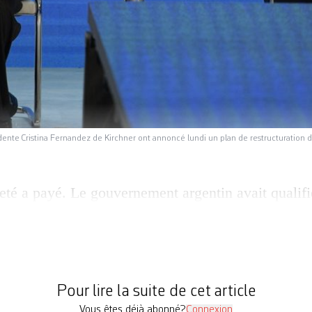
idente Cristina Fernandez de Kirchner ont annoncé lundi un plan de restructuration 
eté a payé. Le gouvernement argentin avait qualifi
hance de trouver un accord avec ses créanciers. En 
te publique en monnaie étrangère, en mains de troi
i, Buenos Aires annonçait un accord définitif, qui
ssif […]
Pour lire la suite de cet article
Vous êtes déjà abonné?
Connexion