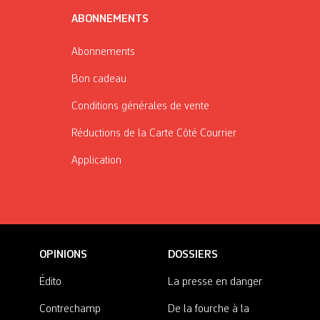
ABONNEMENTS
Abonnements
Bon cadeau
Conditions générales de vente
Réductions de la Carte Côté Courrier
Application
OPINIONS
DOSSIERS
Édito
La presse en danger
Contrechamp
De la fourche à la