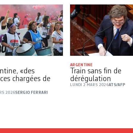
ARGENTINE
ntine, «des
Train sans fin de
nces chargées de
dérégulation
LUNDI 2 MARS 2026
ATS/AFP
RS 2026
SERGIO FERRARI