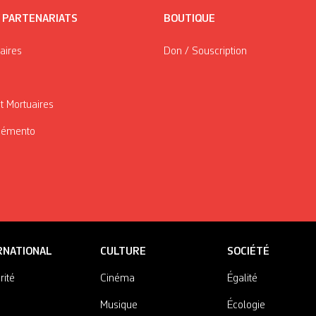
/ PARTENARIATS
BOUTIQUE
taires
Don / Souscription
t Mortuaires
Mémento
RNATIONAL
CULTURE
SOCIÉTÉ
rité
Cinéma
Égalité
Musique
Écologie