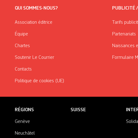
QUI SOMMES-NOUS?
PUBLICITÉ 
Association éditrice
Tarifs publici
Équipe
Partenariats
Chartes
Naissances e
Soutenir Le Courrier
Formulaire 
Contacts
Politique de cookies (UE)
RÉGIONS
SUISSE
INTE
Genève
Solida
Neuchâtel