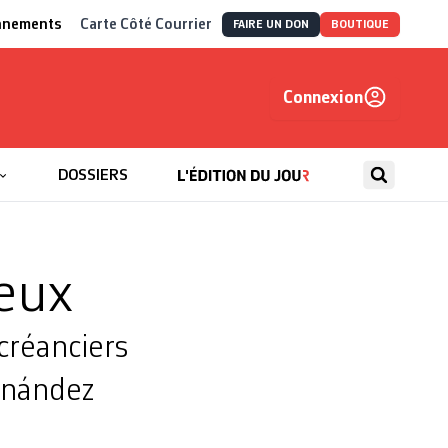
nnements
Carte Côté Courrier
FAIRE UN DON
BOUTIQUE
Connexion
, autrement
DOSSIERS
deux
créanciers
ernández