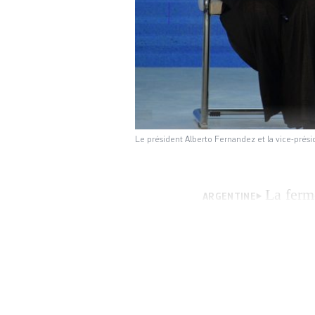
Le président Alberto Fernandez et la vice-prés
La ferm
ARGENTINE
juillet d’ultime c
de dollars de det
obligataires. Lund
32 milliards le pa