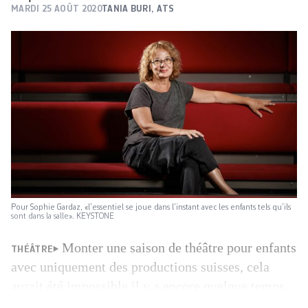
MARDI 25 AOÛT 2020
TANIA BURI
,
ATS
Pour Sophie Gardaz, «l’essentiel se joue dans l’instant avec les enfants tels qu’ils
sont dans la salle». KEYSTONE
Monter une saison de théâtre pour enfants
THÉÂTRE
avec uniquement des productions suisses, cela
aurait été impossible il y a encore quelque temps.
Depuis peu, les metteurs en scène romands