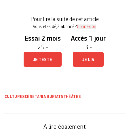
n’hésitent plus à faire un pas vers le jeune public.
Le Petit Théâtre de Lausanne, cette scène qui a
Pour lire la suite de cet article
marqué des générations d’enfants, a 30 ans. […]
Vous êtes déjà abonné?
Connexion
Essai 2 mois
Accès 1 jour
25.-
3.-
JE TESTE
JE LIS
CULTURE
SCÈNE
TANIA BURI
ATS
THÉÂTRE
A lire également