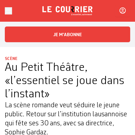
Skip to content
Le Courrier
L'essentiel, autrement
JE M'ABONNE
SCÈNE
Au Petit Théâtre,
«l’essentiel se joue dans
l’instant»
La scène romande veut séduire le jeune
public. Retour sur l’institution lausannoise
qui fête ses 30 ans, avec sa directrice,
Sophie Gardaz.