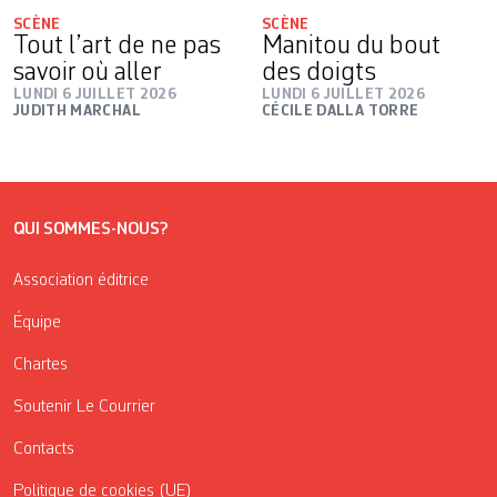
SCÈNE
SCÈNE
Tout l’art de ne pas
Manitou du bout
savoir où aller
des doigts
LUNDI 6 JUILLET 2026
LUNDI 6 JUILLET 2026
JUDITH MARCHAL
CÉCILE DALLA TORRE
QUI SOMMES-NOUS?
Association éditrice
Équipe
Chartes
Soutenir Le Courrier
Contacts
Politique de cookies (UE)