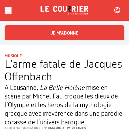
Skip to content
Le Courrier
L'essentiel, autrement
JE M'ABONNE
MUSIQUE
L’arme fatale de Jacques
Offenbach
A Lausanne,
La Belle Hélène
mise en
scène par Michel Fau croque les dieux de
l’Olympe et les héros de la mythologie
grecque avec irrévérence dans une ­parodie
cocasse de l’univers baroque.
JEUDI 26 DÉCEMBRE 2019
MARIE ALIX PLEINES