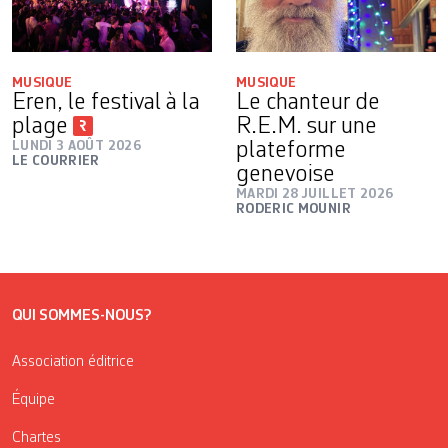
MUSIQUE
MUSIQUE
Eren, le festival à la
Le chanteur de
plage
R.E.M. sur une
LUNDI 3 AOÛT 2026
plateforme
LE COURRIER
genevoise
MARDI 28 JUILLET 2026
RODERIC MOUNIR
QUI SOMMES-NOUS?
Association éditrice
Équipe
Chartes