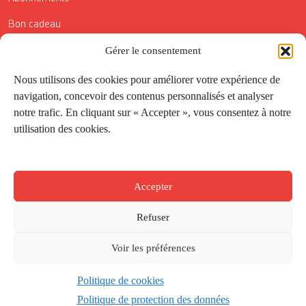
Bon cadeau
Conditions générales de vente
Gérer le consentement
Réductions de la Carte Côté Courrier
Nous utilisons des cookies pour améliorer votre expérience de
navigation, concevoir des contenus personnalisés et analyser
Application
notre trafic. En cliquant sur « Accepter », vous consentez à notre
utilisation des cookies.
Suivez-nous
Accepter
Refuser
Voir les préférences
Politique de cookies
Créé par
Onepixel
&
Wonderweb
&
EPIC
Politique de protection des données