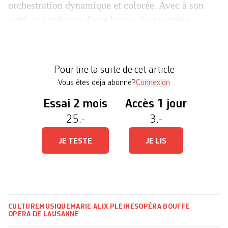
orchestration dynamique et colorée. Avec à son
actif un catalogue d’une bonne cinquantaine
d’œuvres lyrico-bouffe, dont une vingtaine
reconnues comme des parangons du répertoire de
l’opéra-comique, Jacques Offenbach n’usurpe en
Pour lire la suite de cet article
rien sa […]
Vous êtes déjà abonné?
Connexion
Essai 2 mois
Accès 1 jour
25.-
3.-
JE TESTE
JE LIS
CULTURE
MUSIQUE
MARIE ALIX PLEINES
OPÉRA BOUFFE
OPÉRA DE LAUSANNE