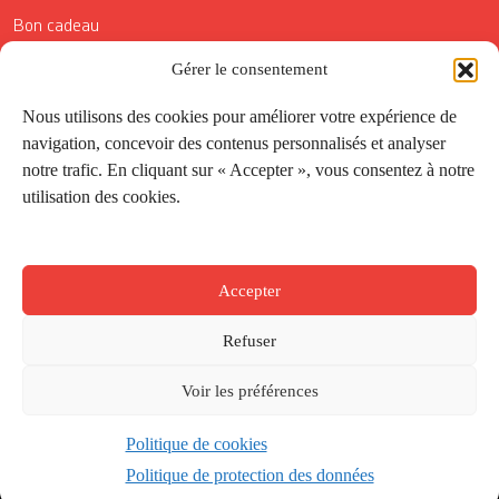
Bon cadeau
Conditions générales de vente
Gérer le consentement
Réductions de la Carte Côté Courrier
Nous utilisons des cookies pour améliorer votre expérience de
navigation, concevoir des contenus personnalisés et analyser
Application
notre trafic. En cliquant sur « Accepter », vous consentez à notre
utilisation des cookies.
Suivez-nous
Accepter
Refuser
Voir les préférences
Politique de cookies
Créé par
Onepixel
&
Wonderweb
&
EPIC
Politique de protection des données