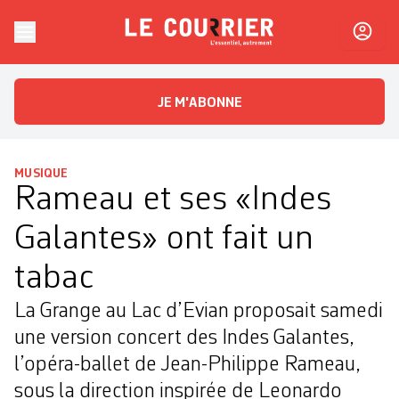
Skip to content
Le Courrier
L'essentiel, autrement
JE M'ABONNE
MUSIQUE
Rameau et ses «Indes
Galantes» ont fait un
tabac
La Grange au Lac d’Evian proposait ­samedi
une version concert des Indes Galantes,
l’opéra-ballet de Jean-Philippe Rameau,
sous la direction inspirée de ­Leonardo