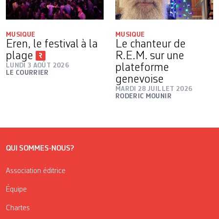
MUSIQUE
MUSIQUE
Eren, le festival à la
Le chanteur de
plage
R.E.M. sur une
LUNDI 3 AOÛT 2026
plateforme
LE COURRIER
genevoise
MARDI 28 JUILLET 2026
RODERIC MOUNIR
QUI SOMMES-NOUS?
Association éditrice
Équipe
Chartes