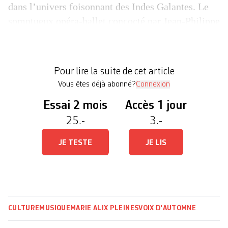
dans l’univers foisonnant des Indes Galantes. Le
somptueux opéra-ballet concocté par Jean-Philippe
Rameau, sur un livret sommaire et fantaisiste de
Louis Fuzelier, était présenté lors de la 2e édition
du festival classique Voix d’Automne. Galvanisés
Pour lire la suite de cet article
par […]
Vous êtes déjà abonné?
Connexion
Essai 2 mois
Accès 1 jour
25.-
3.-
JE TESTE
JE LIS
CULTURE
MUSIQUE
MARIE ALIX PLEINES
VOIX D'AUTOMNE