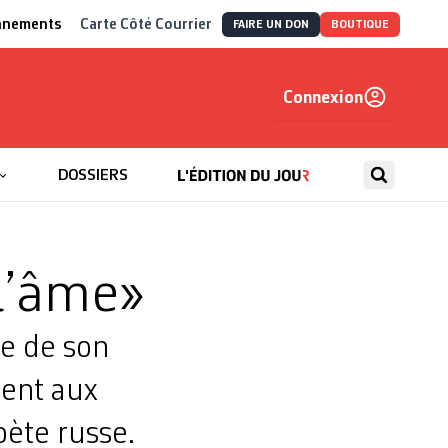
nnements
Carte Côté Courrier
FAIRE UN DON
BOUTIQUE
Connexion
, autrement
DOSSIERS
l’âme»
me de son
sent aux
oète russe.