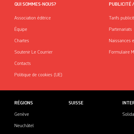
QUI SOMMES-NOUS?
PUBLICITÉ 
Association éditrice
Tarifs publici
Équipe
Partenariats
Chartes
Naissances e
Soutenir Le Courrier
Formulaire 
Contacts
Politique de cookies (UE)
RÉGIONS
SUISSE
INTE
Genève
Solida
Neuchâtel