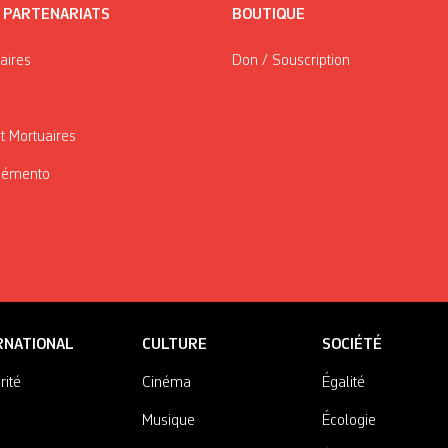
/ PARTENARIATS
BOUTIQUE
taires
Don / Souscription
t Mortuaires
Mémento
RNATIONAL
CULTURE
SOCIÉTÉ
rité
Cinéma
Égalité
Musique
Écologie