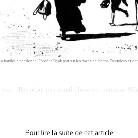
 la banlieue parisienne, Frédéric Pajak part sur les traces de Marina Tsvetaieva et
 vue, elles n’ont pas grand-chose en commun. Né
ns une famille aisée, Emily Dickinson (1830-1886
tie et recluse dans la maison familiale. Prise dans
u début du XXe siècle, la Russe Marina Tsvetaiev
le l’exil et la misère. Mais toutes […]
Pour lire la suite de cet article