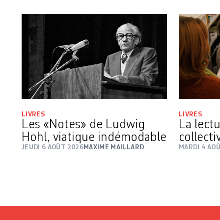
LIVRES
LIVRES
Les «Notes» de Ludwig
La lect
Hohl, viatique indémodable
collecti
JEUDI 6 AOÛT 2026
MAXIME MAILLARD
MARDI 4 AO