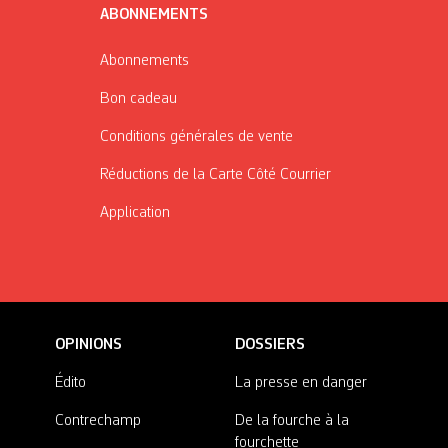
ABONNEMENTS
Abonnements
Bon cadeau
Conditions générales de vente
Réductions de la Carte Côté Courrier
Application
OPINIONS
DOSSIERS
Édito
La presse en danger
Contrechamp
De la fourche à la
fourchette