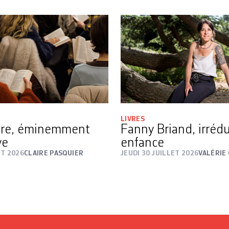
LIVRES
ure, éminemment
Fanny Briand, irrédu
ve
enfance
ÛT 2026
CLAIRE PASQUIER
JEUDI 30 JUILLET 2026
VALÉRIE