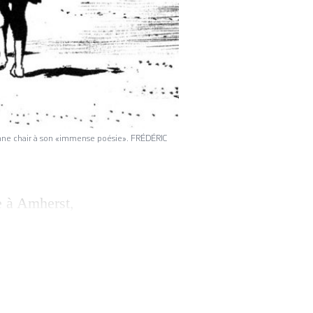
 donne chair à son «immense poésie». FRÉDÉRIC
e à Amherst,
) a vécu une
 la tourmente
a (1892-1941)