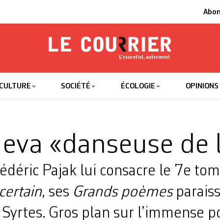
Abo
Le Courrier
L'essentiel
CULTURE
SOCIÉTÉ
ÉCOLOGIE
OPINIONS
ieva «danseuse de 
édéric Pajak lui consacre le 7e to
certain
, ses
Grands poèmes
parais
 Syrtes. Gros plan sur l’immense p