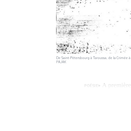
De Saint-Pétersbourg à Taroussa, de la Crimée à
PAJAK
A première
POÉSIE
Massachusetts. da
existence introver
révolutionnaire d
connaît quant à el