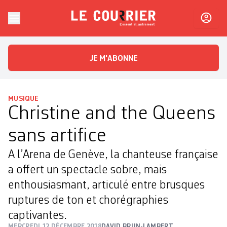
Skip to content
Le Courrier
L'essentiel, autrement
JE M'ABONNE
MUSIQUE
Christine and the Queens
sans artifice
A l’Arena de Genève, la chanteuse française
a offert un spectacle sobre, mais
enthousiasmant, articulé entre brusques
ruptures de ton et chorégraphies
captivantes.
MERCREDI 12 DÉCEMBRE 2018
DAVID BRUN-LAMBERT