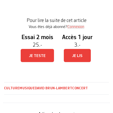
patiemment le Genevois Nelson Beer programmé
en première partie jusqu’à ce que se montre enfin
l’idole androgyne. Apparue entourée de six
Pour lire la suite de cet article
danseurs, la Nantaise propose alors […]
Vous êtes déjà abonné?
Connexion
Essai 2 mois
Accès 1 jour
25.-
3.-
JE TESTE
JE LIS
CULTURE
MUSIQUE
DAVID BRUN-LAMBERT
CONCERT