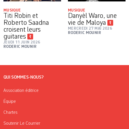
MUSIQUE
MUSIQUE
Titi Robin et
Danyèl Waro, une
Roberto Saadna
vie de Maloya
croisent leurs
MERCREDI 27 MAI 2026
RODERIC MOUNIR
guitares
JEUDI 11 JUIN 2026
RODERIC MOUNIR
QUI SOMMES-NOUS?
Association éditrice
Équipe
Chartes
Soutenir Le Courrier