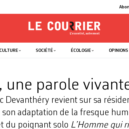
Abo
Le Courrier
L'essentiel
CULTURE
SOCIÉTÉ
ÉCOLOGIE
OPINIONS
 une parole vivant
ric Devanthéry revient sur sa réside
r son adaptation de la fresque hum
t du poignant solo
L’Homme qui ri