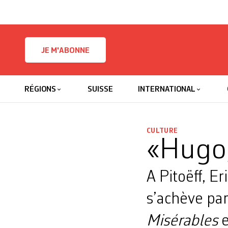
Skip to content
JE M'ABONNE
RÉGIONS
SUISSE
INTERNATIONAL
CULTURE
«Hugo,
A Pitoëff, E
s’achève pa
Misérables
e