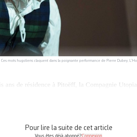
». Ces mots hugoliens claquent dans la poignante performance de Pierre Dubey, L’Ho
is ans de résidence à Pitoëff, la Compagnie Utopia
ra les lieux fin décembre. Le choix de ses deux der
ns de Victor Hugo au propos brûlant, est cohérent
ne genevois. L’Homme qui rit, qui défend la marg
Pour lire la suite de cet article
Vous êtes déjà abonné?
Connexion