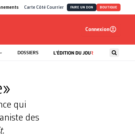
nnements
Carte Côté Courrier
FAIRE UN DON
BOUTIQUE
Connexion
, autrement
DOSSIERS
e»
nce qui
aniste des
t
.