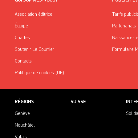
QUI SOMMES-NOUS?
PUBLICITÉ 
Association éditrice
Tarifs publici
Équipe
Partenariats
Chartes
Naissances e
Soutenir Le Courrier
Formulaire 
Contacts
Politique de cookies (UE)
RÉGIONS
SUISSE
INTE
Genève
Solida
Neuchâtel
Valais