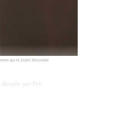
mme qui rit. Cédric Vincensini
 dirigée par Eric
nières créations,
 avec le parcours
e dans une