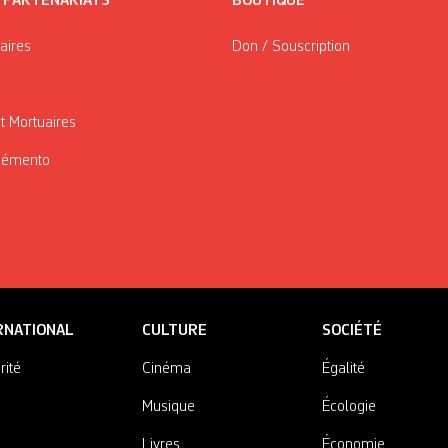
/ PARTENARIATS
BOUTIQUE
taires
Don / Souscription
t Mortuaires
Mémento
RNATIONAL
CULTURE
SOCIÉTÉ
rité
Cinéma
Égalité
Musique
Écologie
Livres
Économie