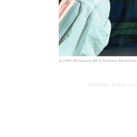
«L’enfer des pauvres fait le bonheur des riches
Après tro
THÉÂTRE
Devanthéry quitte
adaptées des roma
du metteur en scè
splendide […]