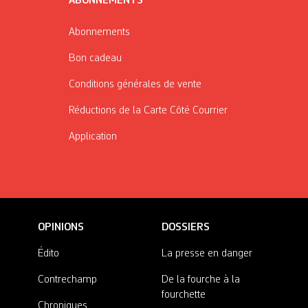
ABONNEMENTS
Abonnements
Bon cadeau
Conditions générales de vente
Réductions de la Carte Côté Courrier
Application
OPINIONS
DOSSIERS
Édito
La presse en danger
Contrechamp
De la fourche à la
fourchette
Chroniques