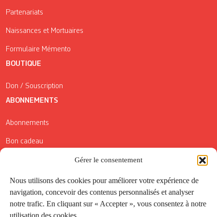
Partenariats
Naissances et Mortuaires
Formulaire Mémento
BOUTIQUE
Don / Souscription
ABONNEMENTS
Abonnements
Bon cadeau
Gérer le consentement
Conditions générales de vente
Réductions de la Carte Côté Courrier
Nous utilisons des cookies pour améliorer votre expérience de
navigation, concevoir des contenus personnalisés et analyser
Application
notre trafic. En cliquant sur « Accepter », vous consentez à notre
utilisation des cookies.