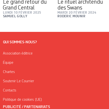
Le grand retour du
Le rituel architendu
Grand Central
des Swans
LUNDI 10 FÉVRIER 2025
MARDI 20 FÉVRIER 2024
SAMUEL GOLLY
RODERIC MOUNIR
QUI SOMMES-NOUS?
Association éditrice
Équipe
Chartes
Soutenir Le Courrier
Contacts
Politique de cookies (UE)
PUBLICITÉ / PARTENARIATS