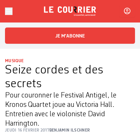
Skip to content
Le Courrier
L'essentiel, autrement
JE M'ABONNE
MUSIQUE
Seize cordes et des
secrets
Pour couronner le Festival Antigel, le
Kronos Quartet joue au Victoria Hall.
Entretien avec le violoniste David
Harrington.
JEUDI 16 FÉVRIER 2017
BENJAMIN ILSCHNER