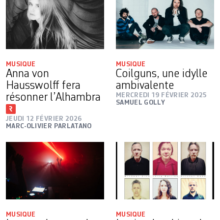
MUSIQUE
MUSIQUE
Anna von
Coilguns, une idylle
Hausswolff fera
ambivalente
résonner l’Alhambra
MERCREDI 19 FÉVRIER 2025
SAMUEL GOLLY
JEUDI 12 FÉVRIER 2026
MARC-OLIVIER PARLATANO
MUSIQUE
MUSIQUE