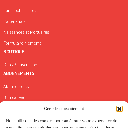
Tarifs publicitaires
Partenariats
Naissances et Mortuaires
Formulaire Mémento
BOUTIQUE
Don / Souscription
ABONNEMENTS
Abonnements
Bon cadeau
Conditions générales de vente
Gérer le consentement
Réductions de la Carte Côté Courrier
Nous utilisons des cookies pour améliorer votre expérience de
navigation, concevoir des contenus personnalisés et analyser