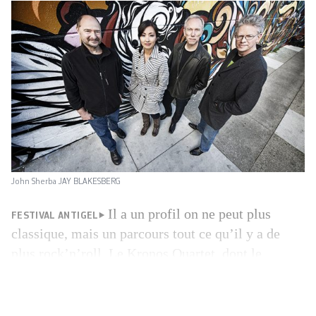
John Sherba JAY BLAKESBERG
Il a un profil on ne peut plus
FESTIVAL ANTIGEL
classique, mais un parcours tout ce qu’il y a de
plus rock’n’roll. Le Kronos Quartet, dont le
répertoire s’étend de John Cage à Philip Glass en
passant par Tom Waits, Björk et Jimi Hendrix,
défriche, accompagne et revisite les musiques de