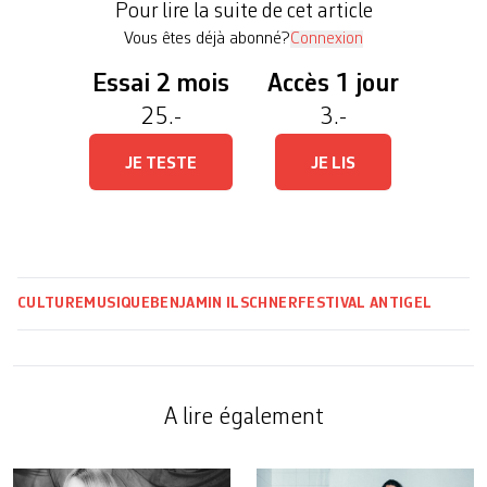
Pour lire la suite de cet article
notre temps avec l’assiduité inébranlable que […]
Vous êtes déjà abonné?
Connexion
Essai 2 mois
Accès 1 jour
25.-
3.-
JE TESTE
JE LIS
CULTURE
MUSIQUE
BENJAMIN ILSCHNER
FESTIVAL ANTIGEL
A lire également