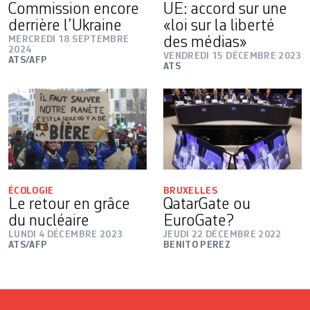
Commission encore
UE: accord sur une
derrière l’Ukraine
«loi sur la liberté
MERCREDI 18 SEPTEMBRE
des médias»
2024
VENDREDI 15 DÉCEMBRE 2023
ATS/AFP
ATS
ÉCOLOGIE
BRUXELLES
Le retour en grâce
QatarGate ou
du nucléaire
EuroGate?
LUNDI 4 DÉCEMBRE 2023
JEUDI 22 DÉCEMBRE 2022
ATS/AFP
BENITO PEREZ