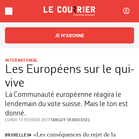
Skip to content
Le Courrier
L'essentiel, autrement
JE M'ABONNE
INTERNATIONAL
Les Européens sur le qui-
vive
La Communauté européenne réagira le
lendemain du vote suisse. Mais le ton est
donné.
LUNDI 13 FÉVRIER 2017
TANGUY VERHOOSEL
«Les conséquences du rejet de la
BRUXELLES