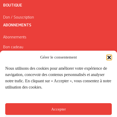
BOUTIQUE
Don / Souscription
ABONNEMENTS
Abonnements
Bon cadeau
Conditions générales de vente
Gérer le consentement
Réductions de la Carte Côté Courrier
Nous utilisons des cookies pour améliorer votre expérience de
navigation, concevoir des contenus personnalisés et analyser
Application
notre trafic. En cliquant sur « Accepter », vous consentez à notre
utilisation des cookies.
Suivez-nous
Accepter