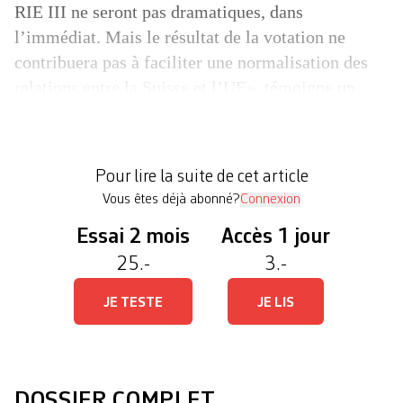
RIE III ne seront pas dramatiques, dans
l’immédiat. Mais le résultat de la votation ne
contribuera pas à faciliter une normalisation des
relations entre la Suisse et l’UE», témoigne un
diplomate. C’est probablement le message que
fera passer aujourd’hui la Commission européenne
lorsqu’elle réagira officiellement au vote d’hier, et
Pour lire la suite de cet article
les […]
Vous êtes déjà abonné?
Connexion
Essai 2 mois
Accès 1 jour
25.-
3.-
JE TESTE
JE LIS
DOSSIER COMPLET