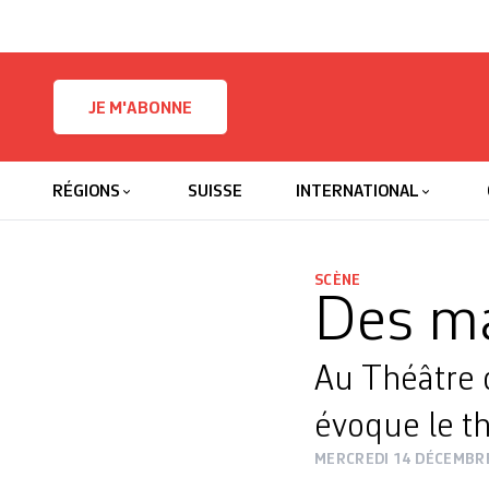
Skip to content
JE M'ABONNE
RÉGIONS
SUISSE
INTERNATIONAL
SCÈNE
Des ma
Au Théâtre 
évoque le t
MERCREDI 14 DÉCEMBR