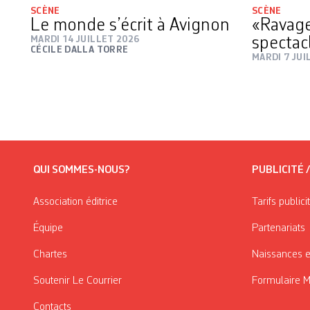
SCÈNE
SCÈNE
Le monde s’écrit à Avignon
«Ravage
MARDI 14 JUILLET 2026
spectac
CÉCILE DALLA TORRE
MARDI 7 JUI
QUI SOMMES-NOUS?
PUBLICITÉ 
Association éditrice
Tarifs publici
Équipe
Partenariats
Chartes
Naissances e
Soutenir Le Courrier
Formulaire 
Contacts