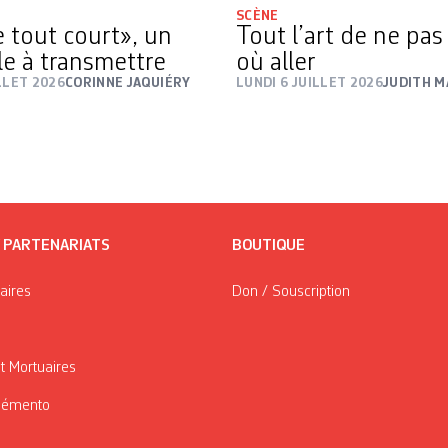
SCÈNE
 tout court», un
Tout l’art de ne pas
le à transmettre
où aller
LLET 2026
CORINNE JAQUIÉRY
LUNDI 6 JUILLET 2026
JUDITH 
/ PARTENARIATS
BOUTIQUE
taires
Don / Souscription
t Mortuaires
Mémento