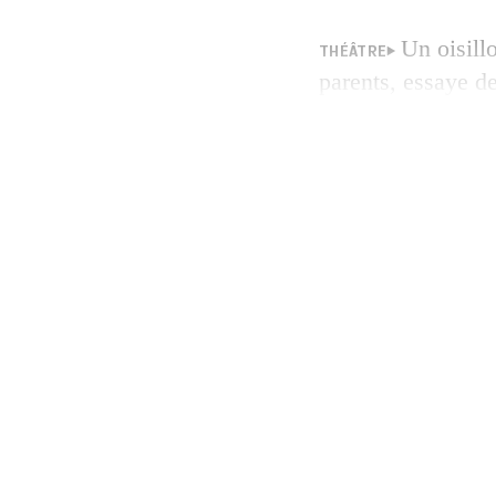
Un oisill
THÉÂTRE
parents, essaye d
gaucherie, puis on
branches de son g
une famille de tau
apprendra à voler