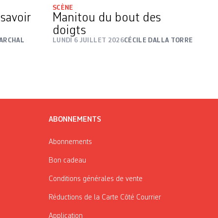
SCÈNE
 savoir
Manitou du bout des
doigts
MARCHAL
LUNDI 6 JUILLET 2026
CÉCILE DALLA TORRE
ABONNEMENTS
Abonnements
Bon cadeau
Conditions générales de vente
Réductions de la Carte Côté Courrier
Application