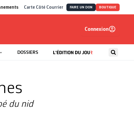
nnements
Carte Côté Courrier
FAIRE UN DON
BOUTIQUE
Connexion
, autrement
DOSSIERS
nes
é du nid