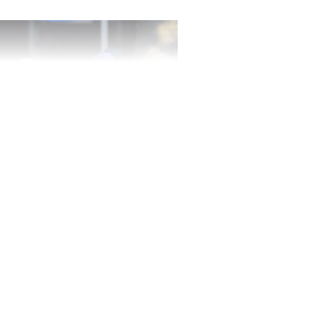
ombé du nid au TMG. CAROLE PARODI