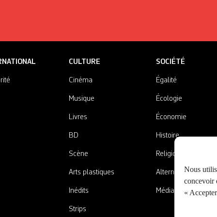
RNATIONAL
CULTURE
SOCIÉTÉ
rité
Cinéma
Égalité
Musique
Écologie
Livres
Économie
BD
Histoire
Scène
Religions
Nous utili
Arts plastiques
Alternatives
concevoir d
Inédits
Médias
« Accepter 
Strips