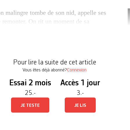
on malingre tombe de son nid, appelle ses
e remonter. On rit un moment de sa
 réalise qu’il ne retrouvera plus les
rand arbre. Une page se tourne. Adopté par
pes, il grandira sous les racines, puis
 avec les poissons. […]
Pour lire la suite de cet article
T
Vous êtes déjà abonné?
Connexion
Essai 2 mois
Accès 1 jour
25.-
3.-
JE TESTE
JE LIS