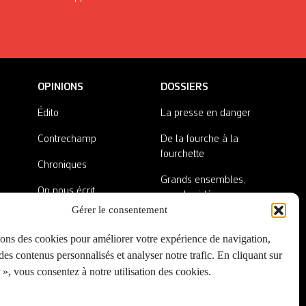
OPINIONS
DOSSIERS
Édito
La presse en danger
Contrechamp
De la fourche à la
fourchette
Chroniques
Grands ensembles,
On nous écrit
grandes idées
Gérer le consentement
Nos invité·es
Lieux abandonnés
sons des cookies pour améliorer votre expérience de navigation,
A côté de la plaque
es contenus personnalisés et analyser notre trafic. En cliquant sur
», vous consentez à notre utilisation des cookies.