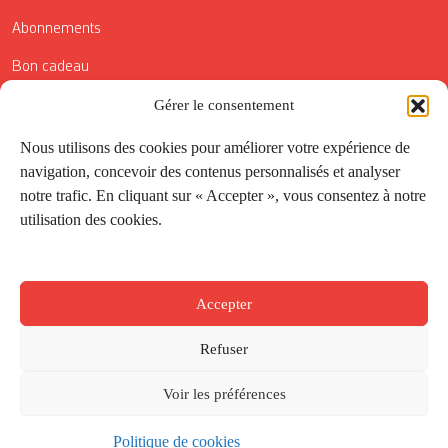
Abonnements
Bon cadeau
Conditions générales de vente
Gérer le consentement
Réductions de la Carte Côté Courrier
Nous utilisons des cookies pour améliorer votre expérience de
navigation, concevoir des contenus personnalisés et analyser
Application
notre trafic. En cliquant sur « Accepter », vous consentez à notre
utilisation des cookies.
Suivez-nous
Accepter
Refuser
Voir les préférences
Politique de cookies