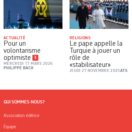
ACTUALITÉ
RELIGIONS
Pour un
Le pape appelle la
volontarisme
Turquie à jouer un
optimiste
rôle de
MERCREDI 11 MARS 2026
«stabilisateur»
PHILIPPE BACH
JEUDI 27 NOVEMBRE 2025
ATS
QUI SOMMES-NOUS?
Association éditrice
Équipe