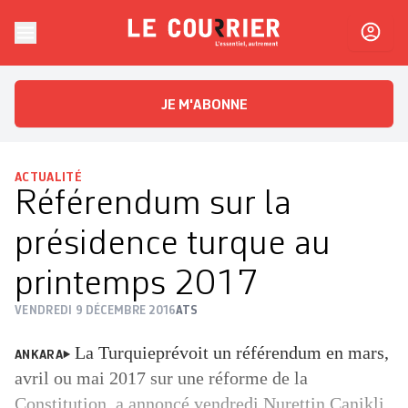
Skip to content
Le Courrier
L'essentiel, autrement
JE M'ABONNE
ACTUALITÉ
Référendum sur la
présidence turque au
printemps 2017
VENDREDI 9 DÉCEMBRE 2016
ATS
La Turquieprévoit un référendum en mars,
ANKARA
avril ou mai 2017 sur une réforme de la
Constitution, a annoncé vendredi Nurettin Canikli,