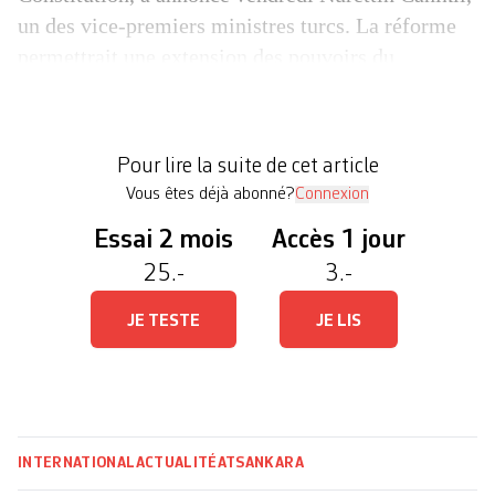
un des vice-premiers ministres turcs. La réforme
permettrait une extension des pouvoirs du
président, avant la tenue d’élections présidentielle
et législatives en 2019. Nurettin Canikli, qui
s’exprimait sur la chaîne de télévision A Haber
Pour lire la suite de cet article
[…]
Vous êtes déjà abonné?
Connexion
Essai 2 mois
Accès 1 jour
25.-
3.-
JE TESTE
JE LIS
INTERNATIONAL
ACTUALITÉ
ATS
ANKARA