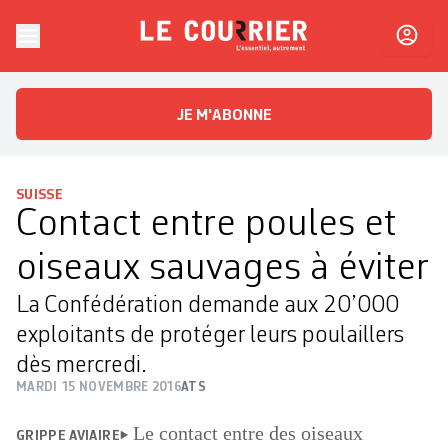
Skip to content
Le Courrier
L'essentiel, autrement
JE M'ABONNE
SUISSE
Contact entre poules et
oiseaux sauvages à éviter
La Confédération demande aux 20’000
exploitants de protéger leurs poulaillers
dès mercredi.
MARDI 15 NOVEMBRE 2016
ATS
Le contact entre des oiseaux
GRIPPE AVIAIRE