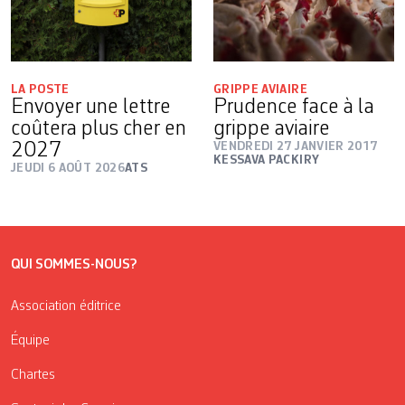
LA POSTE
GRIPPE AVIAIRE
Envoyer une lettre
Prudence face à la
coûtera plus cher en
grippe aviaire
2027
VENDREDI 27 JANVIER 2017
KESSAVA PACKIRY
JEUDI 6 AOÛT 2026
ATS
QUI SOMMES-NOUS?
Association éditrice
Équipe
Chartes