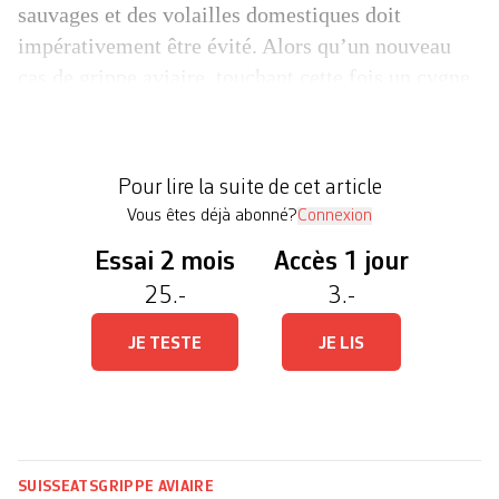
sauvages et des volailles domestiques doit
impérativement être évité. Alors qu’un nouveau
cas de grippe aviaire, touchant cette fois un cygne,
a été découvert à Estavayer, la Confédération étend
ses mesures de prévention à toute la Suisse. «Notre
seul but est de protéger la volaille», a déclaré
Pour lire la suite de cet article
mardi devant les […]
Vous êtes déjà abonné?
Connexion
Essai 2 mois
Accès 1 jour
25.-
3.-
JE TESTE
JE LIS
SUISSE
ATS
GRIPPE AVIAIRE