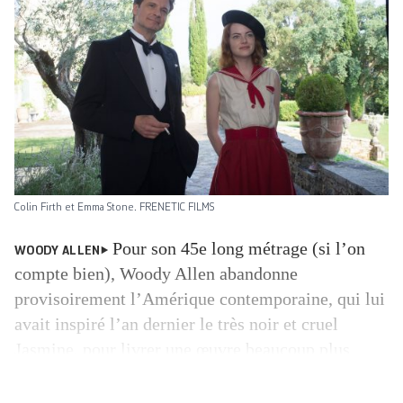
Colin Firth et Emma Stone. FRENETIC FILMS
Pour son 45e long métrage (si l’on
WOODY ALLEN
compte bien), Woody Allen abandonne
provisoirement l’Amérique contemporaine, qui lui
avait inspiré l’an dernier le très noir et cruel
Jasmine, pour livrer une œuvre beaucoup plus
légère et pétillante, dans la veine classique des
comédies hollywoodiennes des années 1930, façon