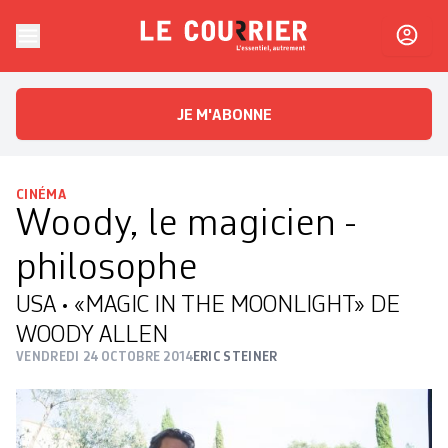
Skip to content
Le Courrier
L'essentiel, autrement
JE M'ABONNE
CINÉMA
Woody, le magicien ­
philosophe
USA • «MAGIC IN THE MOONLIGHT» DE
WOODY ALLEN
VENDREDI 24 OCTOBRE 2014
ERIC STEINER