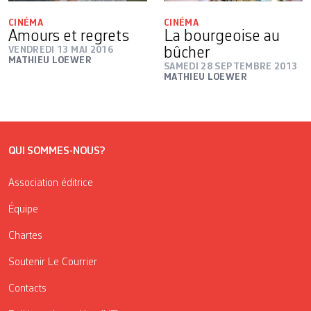
CINÉMA
CINÉMA
Amours et regrets
La bourgeoise au
VENDREDI 13 MAI 2016
bûcher
MATHIEU LOEWER
SAMEDI 28 SEPTEMBRE 2013
MATHIEU LOEWER
QUI SOMMES-NOUS?
Association éditrice
Équipe
Chartes
Soutenir Le Courrier
Contacts