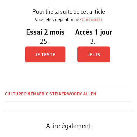
Lubitsch ou Leo McCarey. Nous sommes dans un
Pour lire la suite de cet article
théâtre […]
Vous êtes déjà abonné?
Connexion
Essai 2 mois
Accès 1 jour
25.-
3.-
JE TESTE
JE LIS
CULTURE
CINÉMA
ERIC STEINER
WOODY ALLEN
A lire également