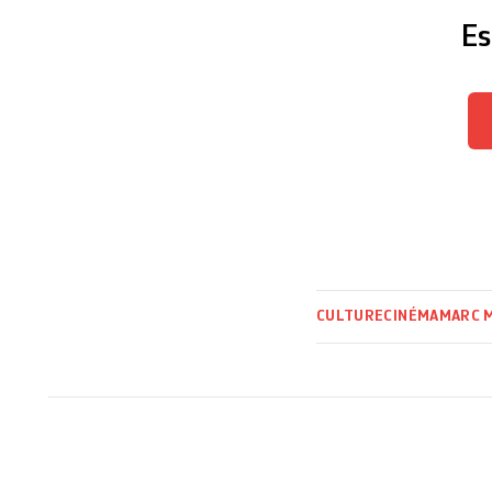
Es
CULTURE
CINÉMA
MARC M