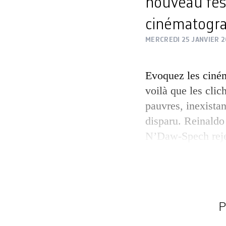
nouveau fest
cinématograp
MERCREDI 25 JANVIER 
Evoquez les ciném
voilà que les clic
pauvres, inexista
disparu. Reinaldo
N’Daw-Spech rejet
réducteur. A New 
malien a mis la di
d’Afrique au cœur
Festival. Né en 1
P