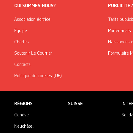
QUI SOMMES-NOUS?
PUBLICITÉ 
Association éditrice
Tarifs publici
Équipe
Partenariats
Chartes
Naissances e
Soutenir Le Courrier
Formulaire 
Contacts
Politique de cookies (UE)
RÉGIONS
SUISSE
INTE
Genève
Solida
Neuchâtel