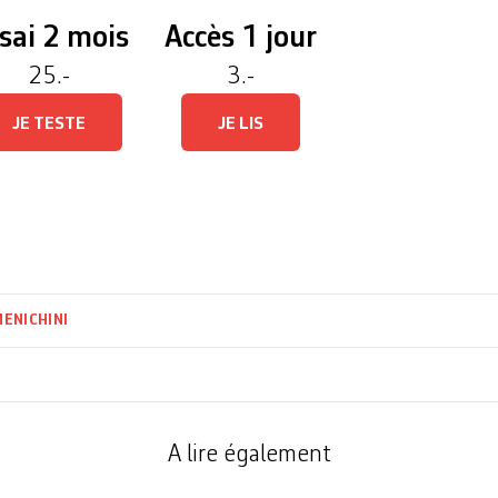
Besouro raconte l'itinér
sai 2 mois
Accès 1 jour
des années 1920. DR D
25.-
3.-
JE TESTE
JE LIS
ENICHINI
A lire également