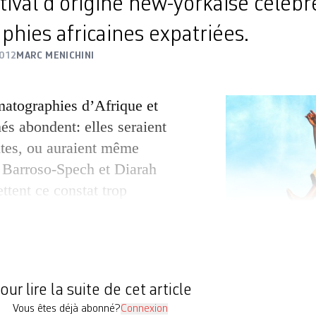
ival d’origine new-yorkaise célèbr
hies africaines expatriées.
2012
MARC MENICHINI
atographies d’Afrique et
hés abondent: elles seraient
ntes, ou auraient même
 Barroso-Spech et Diarah
tent ce constat trop
York, ce couple cubain et
versité bien réelle des cinémas
 de l’African Diaspora Film
993, […]
our lire la suite de cet article
Vous êtes déjà abonné?
Connexion