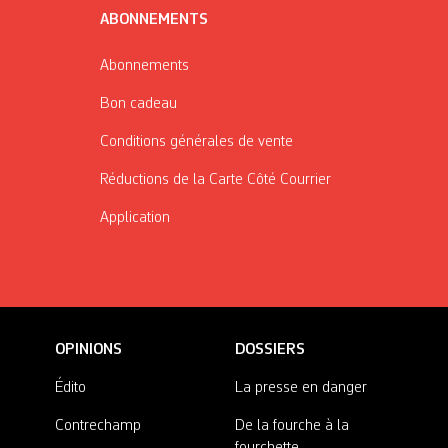
ABONNEMENTS
Abonnements
Bon cadeau
Conditions générales de vente
Réductions de la Carte Côté Courrier
Application
OPINIONS
DOSSIERS
Édito
La presse en danger
Contrechamp
De la fourche à la
fourchette