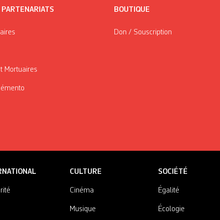
/ PARTENARIATS
BOUTIQUE
taires
Don / Souscription
t Mortuaires
Mémento
RNATIONAL
CULTURE
SOCIÉTÉ
rité
Cinéma
Égalité
Musique
Écologie