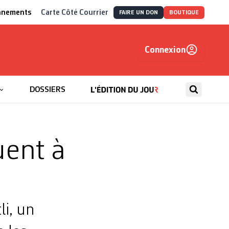
nnements
Carte Côté Courrier
FAIRE UN DON
BOUTIQUE
Connexion
, autrement
DOSSIERS
uent à
li, un