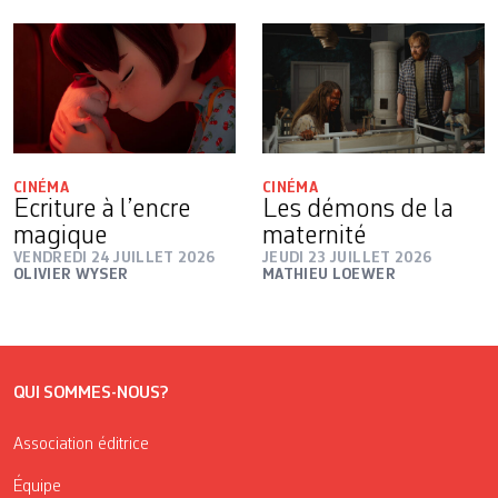
CINÉMA
CINÉMA
Ecriture à l’encre
Les démons de la
magique
maternité
VENDREDI 24 JUILLET 2026
JEUDI 23 JUILLET 2026
OLIVIER WYSER
MATHIEU LOEWER
QUI SOMMES-NOUS?
Association éditrice
Équipe