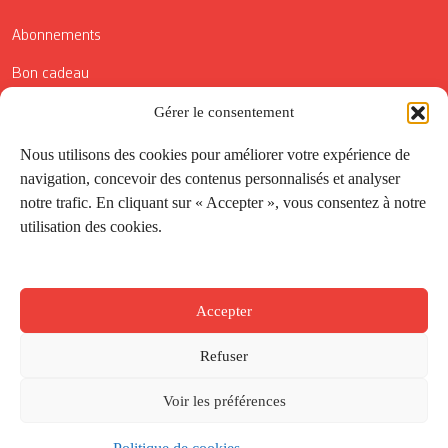
Abonnements
Bon cadeau
Conditions générales de vente
Gérer le consentement
Réductions de la Carte Côté Courrier
Nous utilisons des cookies pour améliorer votre expérience de
navigation, concevoir des contenus personnalisés et analyser
Application
notre trafic. En cliquant sur « Accepter », vous consentez à notre
utilisation des cookies.
Suivez-nous
Accepter
Refuser
Voir les préférences