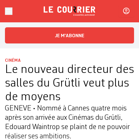
Skip to content
Le Courrier
L'essentiel, autrement
JE M'ABONNE
CINÉMA
Le nouveau directeur des
salles du Grütli veut plus
de moyens
GENEVE • Nommé à Cannes quatre mois
après son arrivée aux Cinémas du Grütli,
Edouard Waintrop se plaint de ne pouvoir
réaliser ses ambitions.