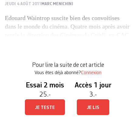
JEUDI 4 AOÛT 2011
MARC MENICHINI
Edouard Waintrop suscite bien des convoitises
dans le monde du cinéma. Quatre mois après avoir
repris la direction des Cinémas du Grütli, ex-CAC
Voltaire, cet ancien critique de films, qui a dirigé
le Festival international de films de Fribourg de
2007 à 2011, se voit propulsé à la tête de la
Pour lire la suite de cet article
Quinzaine des réalisateurs, une […]
Vous êtes déjà abonné?
Connexion
Essai 2 mois
Accès 1 jour
25.-
3.-
JE TESTE
JE LIS