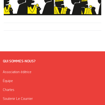
QUI SOMMES-NOUS?
Association éditrice
Équipe
Chartes
Soutenir Le Courrier