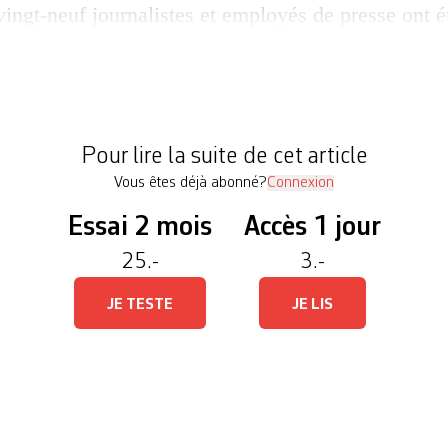
ingt-neuf journalistes et employés de presse ont é
ans le monde, selon le Comité pour la protection d
la responsabilité à l’Etat d’Israël dans les deux tie
enne a désormais commis davantage d’assassinats 
n’importe quelle […]
Pour lire la suite de cet article
Vous êtes déjà abonné?
Connexion
Essai 2 mois
Accès 1 jour
25.-
3.-
JE TESTE
JE LIS