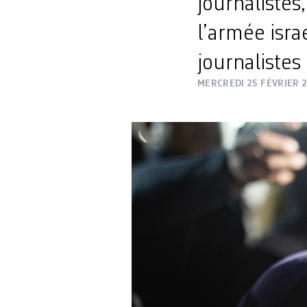
journaliste
l’armée isra
journalistes
MERCREDI 25 FÉVRIER 