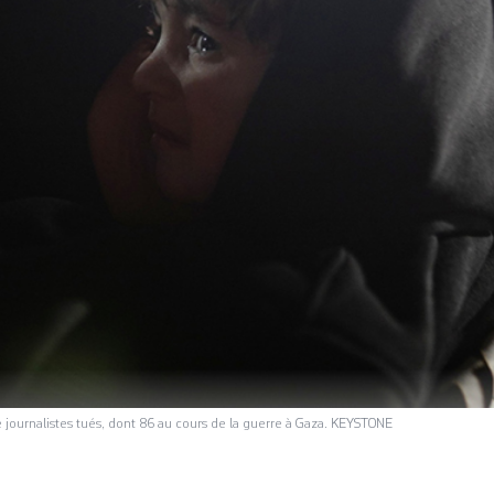
journalistes tués, dont 86 au cours de la guerre à Gaza. KEYSTONE