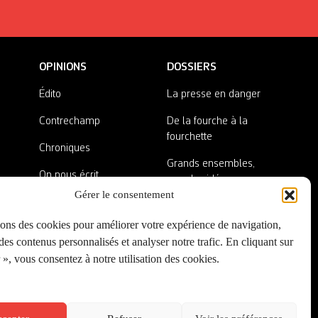
OPINIONS
DOSSIERS
Édito
La presse en danger
Contrechamp
De la fourche à la
fourchette
Chroniques
Grands ensembles,
On nous écrit
grandes idées
Gérer le consentement
Nos invité·es
Lieux abandonnés
sons des cookies pour améliorer votre expérience de navigation,
A côté de la plaque
es contenus personnalisés et analyser notre trafic. En cliquant sur
», vous consentez à notre utilisation des cookies.