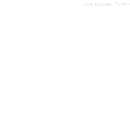
Cent-v
JOURNALISME
de l’année 2025 d
(CPJ), qui impute 
«L’armée israéli
de la presse que 