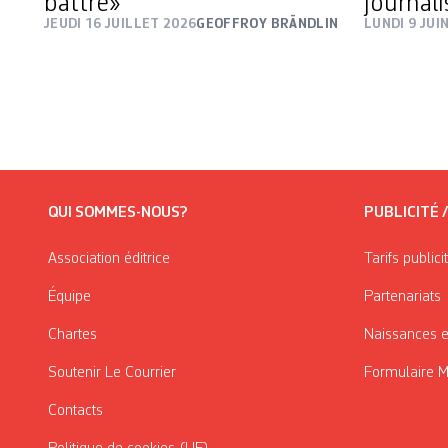
battre»
journal
JEUDI 16 JUILLET 2026
GEOFFROY BRÄNDLIN
LUNDI 9 JUI
QUI SOMMES-NOUS?
PUBLICITÉ 
Association éditrice
Tarifs publici
Équipe
Partenariats
Chartes
Naissances e
Soutenir Le Courrier
Formulaire 
Contacts