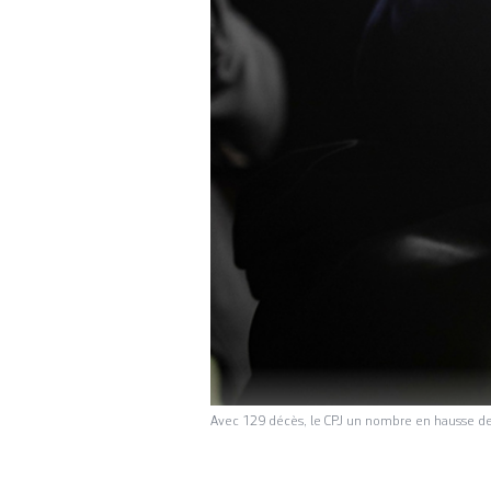
Avec 129 décès, le CPJ un nombre en hausse de 