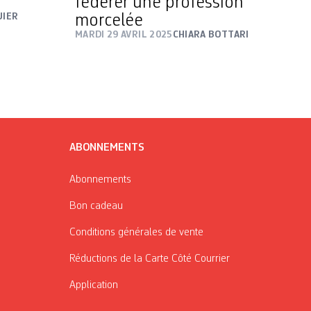
fédérer une profession
UIER
morcelée
MARDI 29 AVRIL 2025
CHIARA BOTTARI
ABONNEMENTS
Abonnements
Bon cadeau
Conditions générales de vente
Réductions de la Carte Côté Courrier
Application