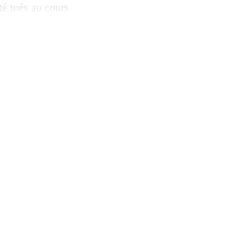
té tués au cours
es journalistes
rs des cas.
ciblés de membres