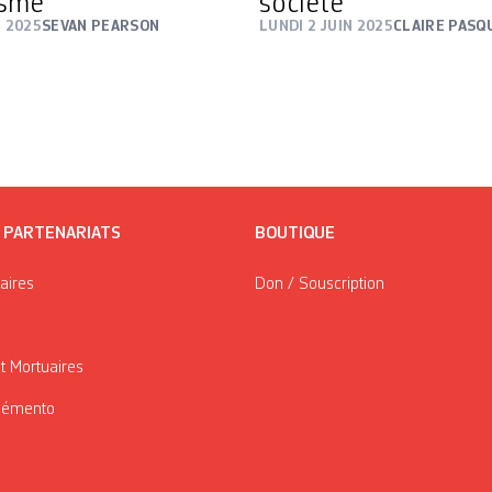
isme
société
N 2025
SEVAN PEARSON
LUNDI 2 JUIN 2025
CLAIRE PASQ
/ PARTENARIATS
BOUTIQUE
taires
Don / Souscription
t Mortuaires
Mémento