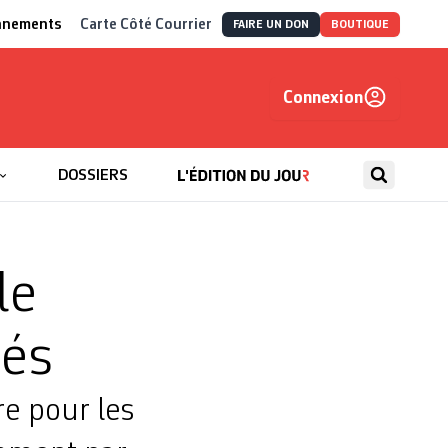
nnements
Carte Côté Courrier
FAIRE UN DON
BOUTIQUE
Connexion
, autrement
DOSSIERS
le
ués
e pour les