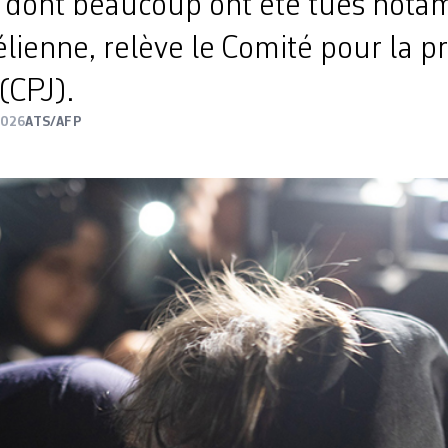
s, dont beaucoup ont été tués not
élienne, relève le Comité pour la p
 (CPJ).
2026
ATS/AFP