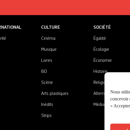
RNATIONAL
CULTURE
SOCIÉTÉ
rité
Cinéma
Égalité
Musique
Écologie
Livres
Économie
BD
Histoire
Scène
Religions
Nous utili
Arts plastiques
Alternatives
concevoir d
Inédits
Médias
« Accepter 
Strips